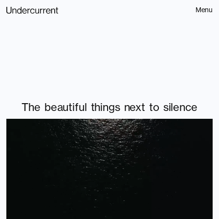
Menu
Contact
The beautiful things next to silence
お問い合わせ
Home
Spotify
About
Service
Littlepress
309
News