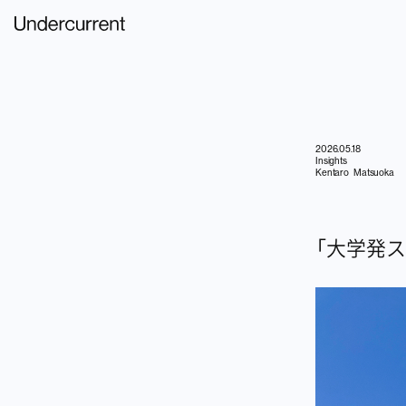
2026.05.18
Insights
Kentaro Matsuoka
「大学発