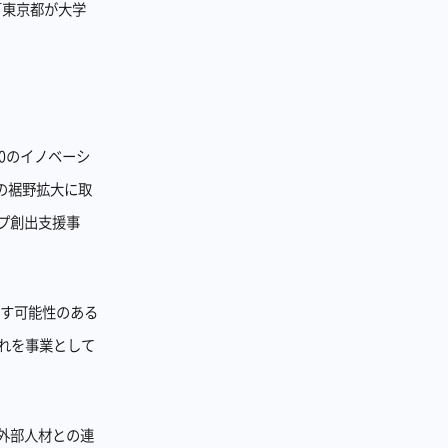
「東京都が大学
0のイノベーシ
の裾野拡大に取
プ創出支援事
らす可能性のある
れを事業として
、外部人材との連