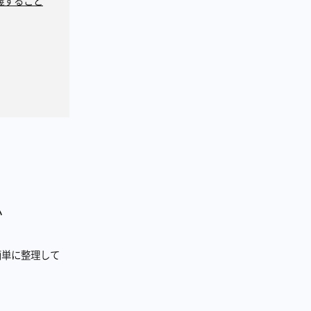
義すること
か
簡単に整理して