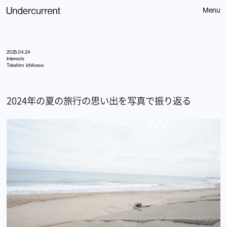
Menu
2025.04.24
Interests
Takahiro Ichikawa
2024年の夏の旅行の思い出を写真で振り返る
Contact
お問い合わせ
Home
Spotify
About
Service
Littlepress
308
News