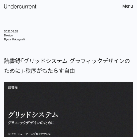
Menu
2025.03.28
Design
Ryota Kobayashi
読書録「グリッドシステム グラフィックデザインの
Contact
ために」-秩序がもたらす自由
お問い合わせ
Home
Spotify
About
Service
Littlepress
308
News