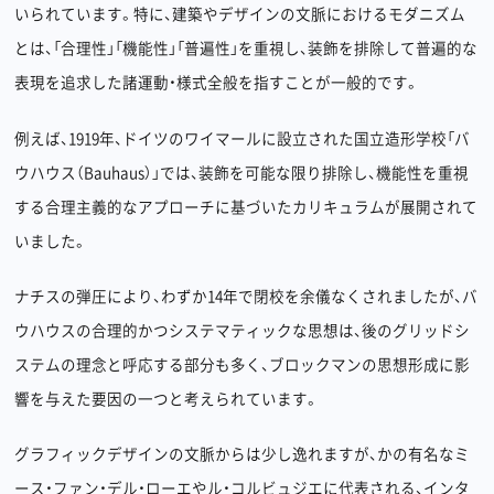
いられています。特に、建築やデザインの文脈におけるモダニズム
とは、「合理性」「機能性」「普遍性」を重視し、装飾を排除して普遍的な
表現を追求した諸運動・様式全般を指すことが一般的です。
例えば、1919年、ドイツのワイマールに設立された国立造形学校「バ
ウハウス（Bauhaus）」では、装飾を可能な限り排除し、機能性を重視
する合理主義的なアプローチに基づいたカリキュラムが展開されて
いました。
ナチスの弾圧により、わずか14年で閉校を余儀なくされましたが、バ
ウハウスの合理的かつシステマティックな思想は、後のグリッドシ
ステムの理念と呼応する部分も多く、ブロックマンの思想形成に影
響を与えた要因の一つと考えられています。
グラフィックデザインの文脈からは少し逸れますが、かの有名なミ
ース・ファン・デル・ローエやル・コルビュジエに代表される、インタ