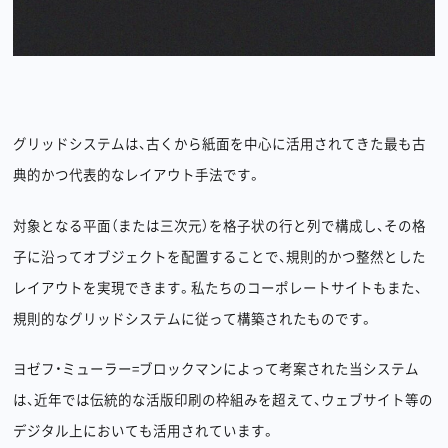
グリッドシステムは、古くから紙面を中心に活用されてきた最も古
典的かつ代表的なレイアウト手法です。
対象となる平面（または三次元）を格子状の行と列で構成し、その格
子に沿ってオブジェクトを配置することで、規則的かつ整然とした
レイアウトを実現できます。私たちのコーポレートサイトもまた、
Privacy policy
Back to top
規則的なグリッドシステムに従って構築されたものです。
©︎Undercurrent Inc.
ヨゼフ・ミューラー=ブロックマンによって考案された当システム
は、近年では伝統的な活版印刷の枠組みを超えて、ウェブサイト等の
デジタル上においても活用されています。