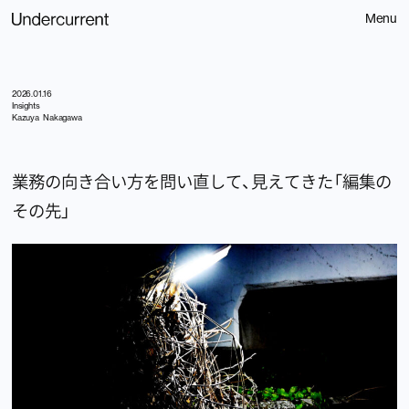
Menu
2026.01.16
Insights
Kazuya Nakagawa
業務の向き合い方を問い直して、見えてきた「編集の
Contact
その先」
お問い合わせ
Home
Spotify
About
Service
Littlepress
308
News