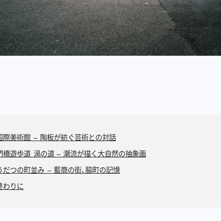
国際美術館 – 陶板が紡ぐ芸術との対話
門橋遊歩道 渦の道 – 潮流が描く大自然の抽象画
うだつの町並み – 藍商の街、脇町の記憶
終わりに