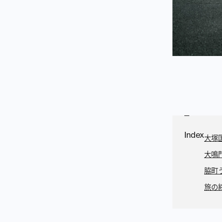
Index
大塚
大鳴
脇町
旅の