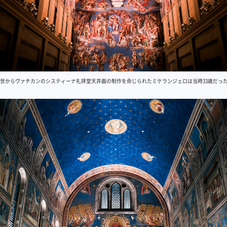
ウス2世からヴァチカンのシスティーナ礼拝堂天井画の制作を命じられたミケランジェロは当時33歳だっ