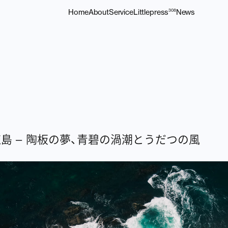
Home
About
Service
Littlepress
News
308
徳島 – 陶板の夢、青碧の渦潮とうだつの風